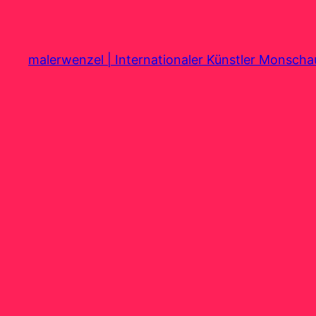
Zum
Inhalt
springen
malerwenzel | Internationaler Künstler Monsch