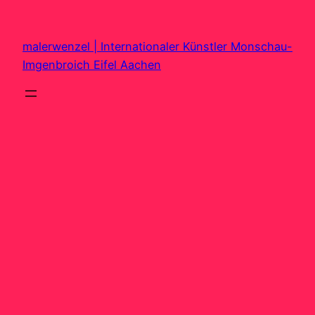
Zum
Inhalt
malerwenzel | Internationaler Künstler Monschau-
springen
Imgenbroich Eifel Aachen