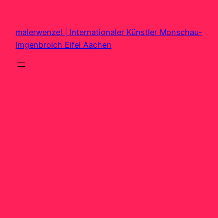
Zum
Inhalt
malerwenzel | Internationaler Künstler Monschau-
springen
Imgenbroich Eifel Aachen