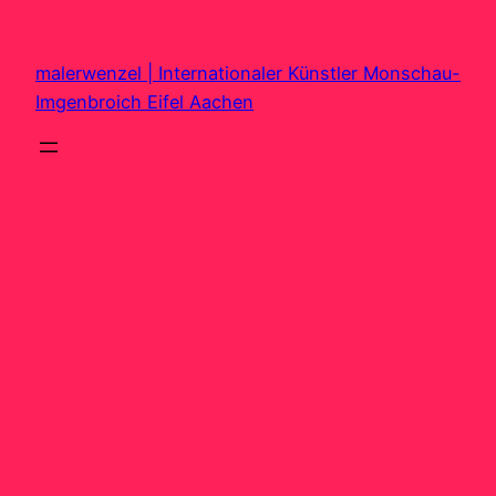
Zum
Inhalt
malerwenzel | Internationaler Künstler Monschau-
springen
Imgenbroich Eifel Aachen