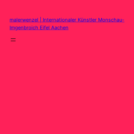
Zum
Inhalt
malerwenzel | Internationaler Künstler Monschau-
springen
Imgenbroich Eifel Aachen