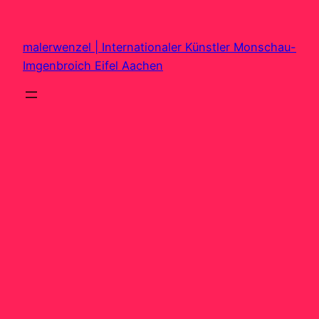
Zum
Inhalt
malerwenzel | Internationaler Künstler Monschau-
springen
Imgenbroich Eifel Aachen