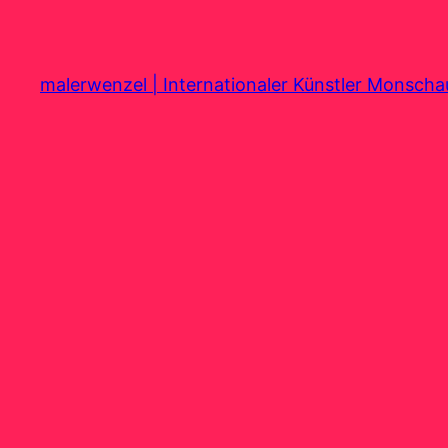
Zum
Inhalt
springen
malerwenzel | Internationaler Künstler Monsch