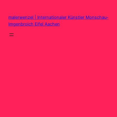
Zum
Inhalt
malerwenzel | Internationaler Künstler Monschau-
springen
Imgenbroich Eifel Aachen