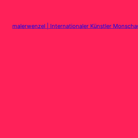
Zum
Inhalt
springen
malerwenzel | Internationaler Künstler Monsch