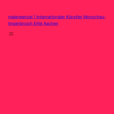
Zum
Inhalt
malerwenzel | Internationaler Künstler Monschau-
springen
Imgenbroich Eifel Aachen