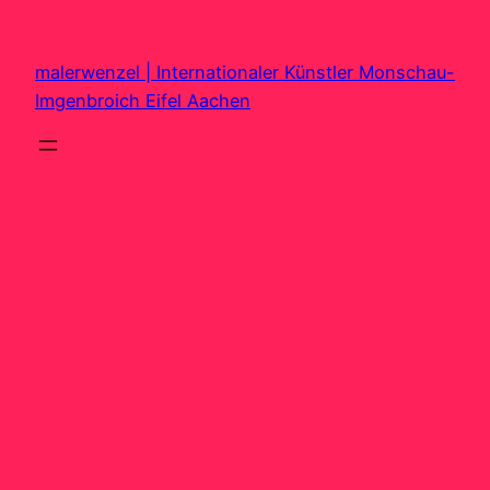
Zum
Inhalt
malerwenzel | Internationaler Künstler Monschau-
springen
Imgenbroich Eifel Aachen