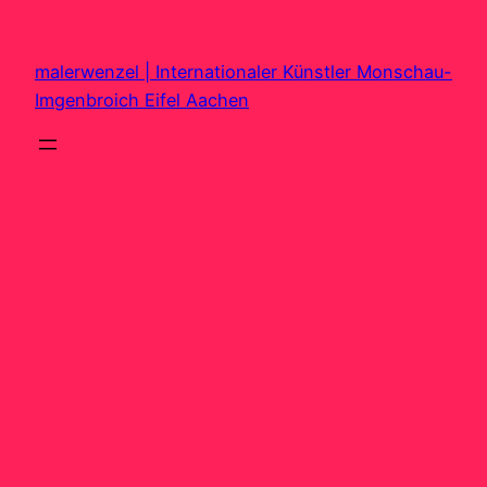
Zum
Inhalt
malerwenzel | Internationaler Künstler Monschau-
springen
Imgenbroich Eifel Aachen