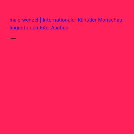
Zum
Inhalt
malerwenzel | Internationaler Künstler Monschau-
springen
Imgenbroich Eifel Aachen