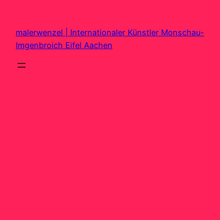
Zum
Inhalt
malerwenzel | Internationaler Künstler Monschau-
springen
Imgenbroich Eifel Aachen