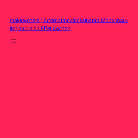
Zum
Inhalt
malerwenzel | Internationaler Künstler Monschau-
springen
Imgenbroich Eifel Aachen