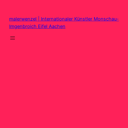
Zum
Inhalt
malerwenzel | Internationaler Künstler Monschau-
springen
Imgenbroich Eifel Aachen