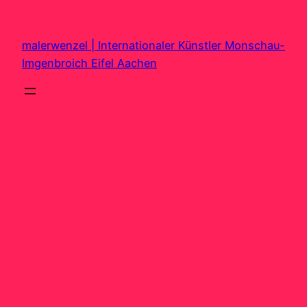
Zum
Inhalt
malerwenzel | Internationaler Künstler Monschau-
springen
Imgenbroich Eifel Aachen