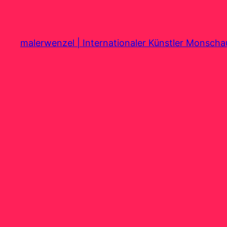
Zum
Inhalt
springen
malerwenzel | Internationaler Künstler Monsch