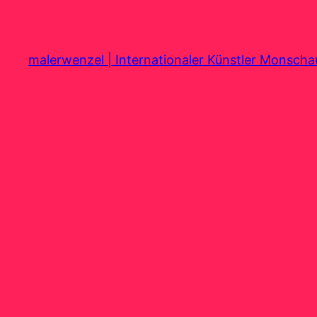
Zum
Inhalt
springen
malerwenzel | Internationaler Künstler Monsch