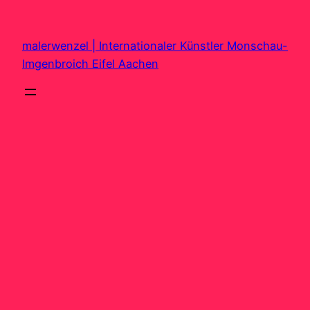
Zum
Inhalt
malerwenzel | Internationaler Künstler Monschau-
springen
Imgenbroich Eifel Aachen