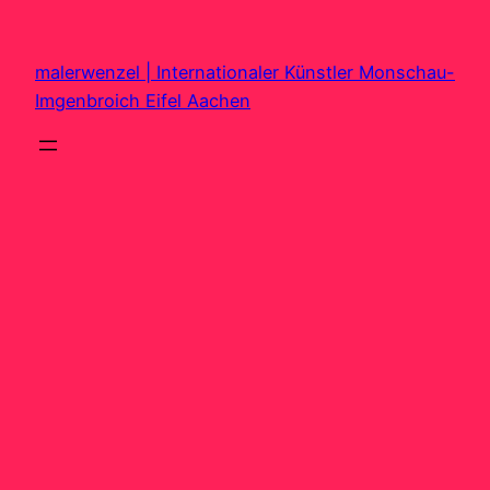
Zum
Inhalt
malerwenzel | Internationaler Künstler Monschau-
springen
Imgenbroich Eifel Aachen