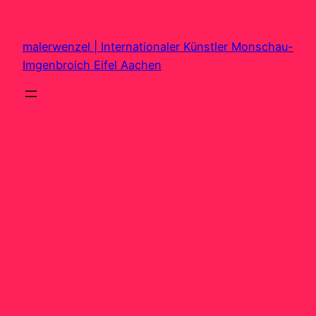
Zum
Inhalt
malerwenzel | Internationaler Künstler Monschau-
springen
Imgenbroich Eifel Aachen