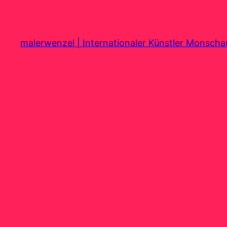
Zum
Inhalt
springen
malerwenzel | Internationaler Künstler Monsch