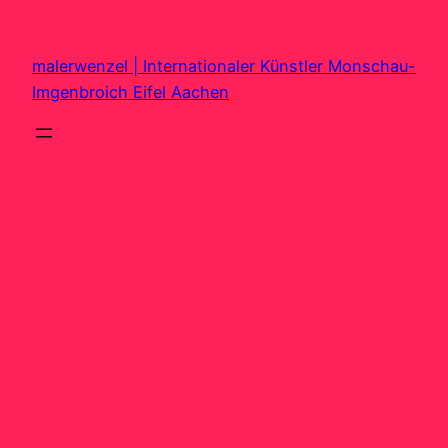
Zum
Inhalt
malerwenzel | Internationaler Künstler Monschau-
springen
Imgenbroich Eifel Aachen