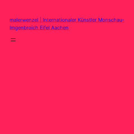
Zum
Inhalt
malerwenzel | Internationaler Künstler Monschau-
springen
Imgenbroich Eifel Aachen