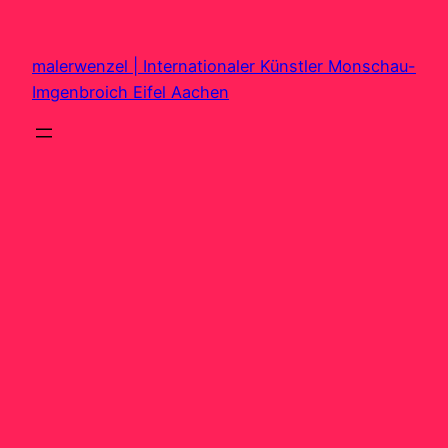
Zum
Inhalt
malerwenzel | Internationaler Künstler Monschau-
springen
Imgenbroich Eifel Aachen