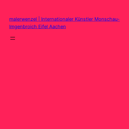
Zum
Inhalt
malerwenzel | Internationaler Künstler Monschau-
springen
Imgenbroich Eifel Aachen