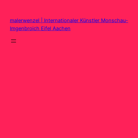
Zum
Inhalt
malerwenzel | Internationaler Künstler Monschau-
springen
Imgenbroich Eifel Aachen