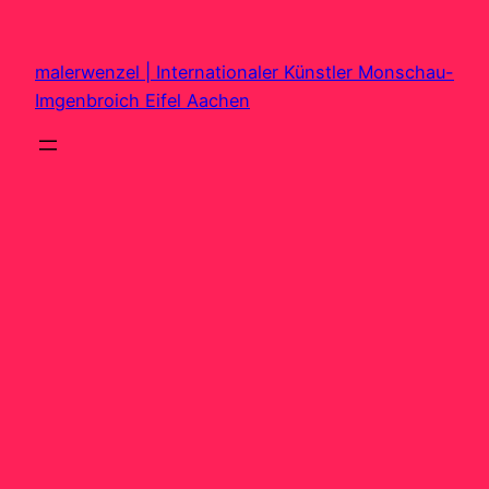
Zum
Inhalt
malerwenzel | Internationaler Künstler Monschau-
springen
Imgenbroich Eifel Aachen