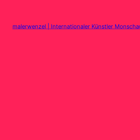
Zum
Inhalt
springen
malerwenzel | Internationaler Künstler Monsch