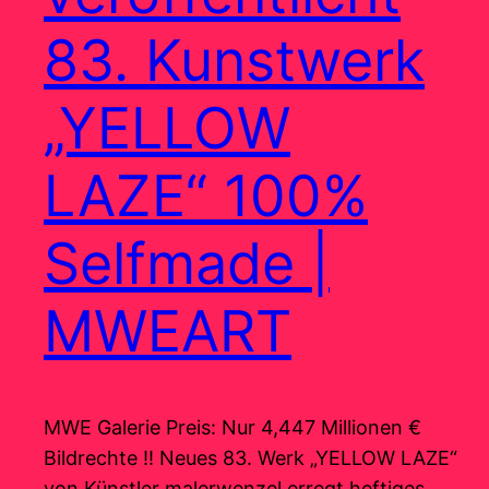
83. Kunstwerk
„YELLOW
LAZE“ 100%
Selfmade |
MWEART
MWE Galerie Preis: Nur 4,447 Millionen €
Bildrechte !! Neues 83. Werk „YELLOW LAZE“
von Künstler malerwenzel erregt heftiges