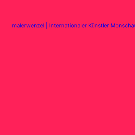
Zum
Inhalt
springen
malerwenzel | Internationaler Künstler Monsch