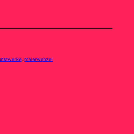
unstwerke
, 
malerwenzel