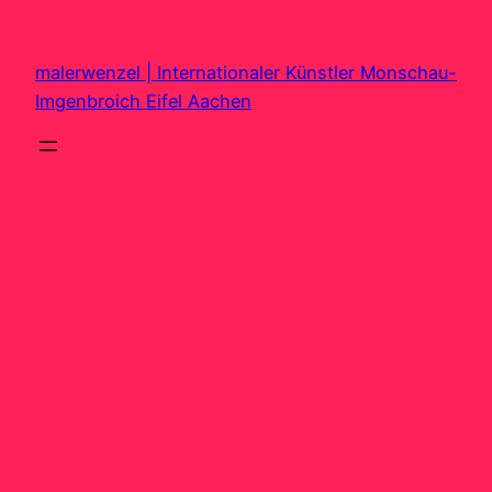
Zum
Inhalt
malerwenzel | Internationaler Künstler Monschau-
springen
Imgenbroich Eifel Aachen