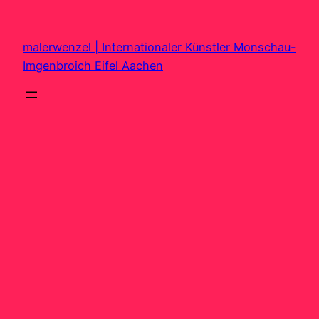
Zum
Inhalt
malerwenzel | Internationaler Künstler Monschau-
springen
Imgenbroich Eifel Aachen