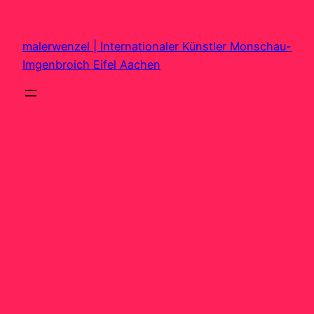
Zum
Inhalt
malerwenzel | Internationaler Künstler Monschau-
springen
Imgenbroich Eifel Aachen