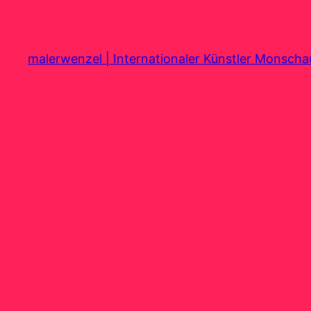
Zum
Inhalt
springen
malerwenzel | Internationaler Künstler Monsch