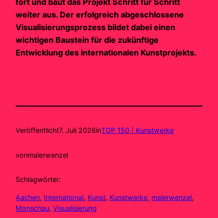
fort und baut das Projekt Schritt für Schritt
weiter aus. Der erfolgreich abgeschlossene
Visualisierungsprozess bildet dabei einen
wichtigen Baustein für die zukünftige
Entwicklung des internationalen Kunstprojekts.
Veröffentlicht
7. Juli 2026
in
TOP 150 | Kunstwerke
von
malerwenzel
Schlagwörter:
Aachen
, 
International
, 
Kunst
, 
Kunstwerke
, 
malerwenzel
, 
Monschau
, 
Visualisierung