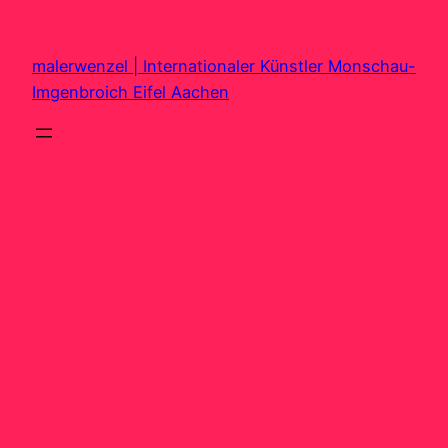
Zum
Inhalt
malerwenzel | Internationaler Künstler Monschau-
springen
Imgenbroich Eifel Aachen