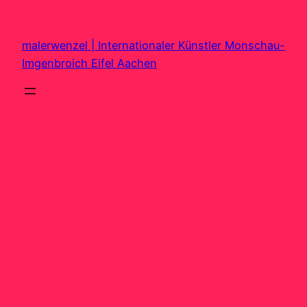
Zum
Inhalt
malerwenzel | Internationaler Künstler Monschau-
springen
Imgenbroich Eifel Aachen