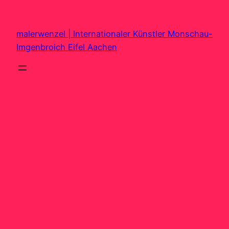
Zum
Inhalt
malerwenzel | Internationaler Künstler Monschau-
springen
Imgenbroich Eifel Aachen