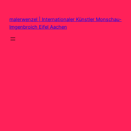
Zum
Inhalt
malerwenzel | Internationaler Künstler Monschau-
springen
Imgenbroich Eifel Aachen