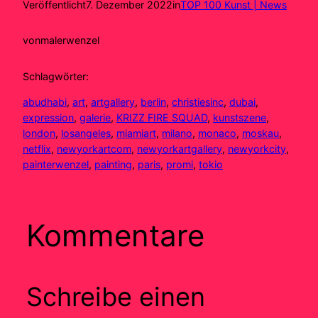
Veröffentlicht
7. Dezember 2022
in
TOP 100 Kunst | News
von
malerwenzel
Schlagwörter:
abudhabi
, 
art
, 
artgallery
, 
berlin
, 
christiesinc
, 
dubai
, 
expression
, 
galerie
, 
KRIZZ FIRE SQUAD
, 
kunstszene
, 
london
, 
losangeles
, 
miamiart
, 
milano
, 
monaco
, 
moskau
, 
netflix
, 
newyorkartcom
, 
newyorkartgallery
, 
newyorkcity
, 
painterwenzel
, 
painting
, 
paris
, 
promi
, 
tokio
Kommentare
Schreibe einen