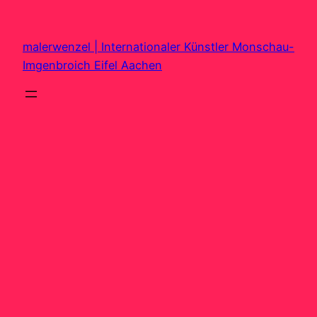
Zum
Inhalt
malerwenzel | Internationaler Künstler Monschau-
springen
Imgenbroich Eifel Aachen