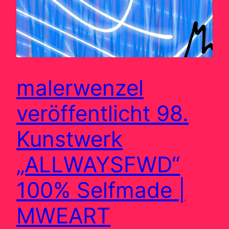
malerwenzel
veröffentlicht 98.
Kunstwerk
„ALLWAYSFWD“
100% Selfmade |
MWEART