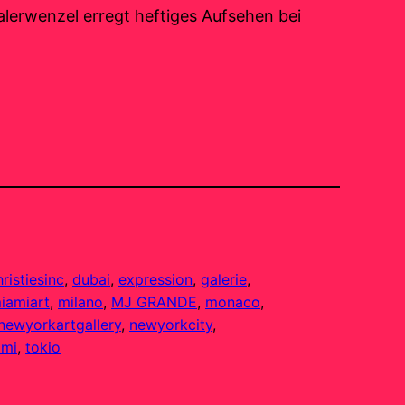
alerwenzel erregt heftiges Aufsehen bei
hristiesinc
, 
dubai
, 
expression
, 
galerie
, 
iamiart
, 
milano
, 
MJ GRANDE
, 
monaco
, 
newyorkartgallery
, 
newyorkcity
, 
omi
, 
tokio