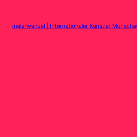
Zum
Inhalt
springen
malerwenzel | Internationaler Künstler Monsch