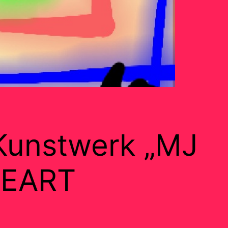
 Kunstwerk „MJ
WEART