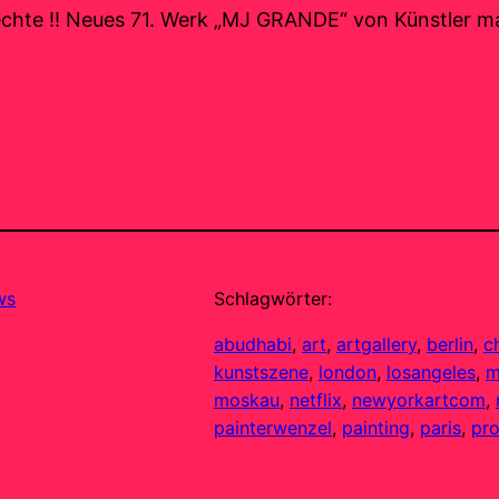
rechte !! Neues 71. Werk „MJ GRANDE“ von Künstler m
ws
Schlagwörter:
abudhabi
, 
art
, 
artgallery
, 
berlin
, 
c
kunstszene
, 
london
, 
losangeles
, 
m
moskau
, 
netflix
, 
newyorkartcom
, 
painterwenzel
, 
painting
, 
paris
, 
pr