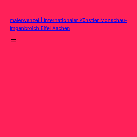
Zum
Inhalt
malerwenzel | Internationaler Künstler Monschau-
springen
Imgenbroich Eifel Aachen