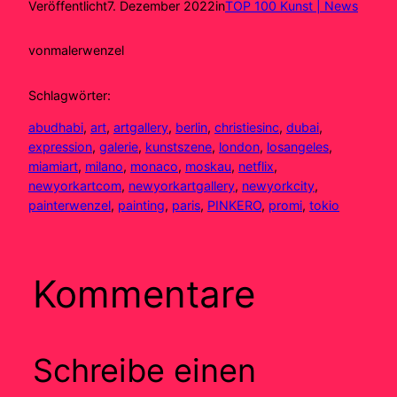
Veröffentlicht
7. Dezember 2022
in
TOP 100 Kunst | News
von
malerwenzel
Schlagwörter:
abudhabi
, 
art
, 
artgallery
, 
berlin
, 
christiesinc
, 
dubai
, 
expression
, 
galerie
, 
kunstszene
, 
london
, 
losangeles
, 
miamiart
, 
milano
, 
monaco
, 
moskau
, 
netflix
, 
newyorkartcom
, 
newyorkartgallery
, 
newyorkcity
, 
painterwenzel
, 
painting
, 
paris
, 
PINKERO
, 
promi
, 
tokio
Kommentare
Schreibe einen