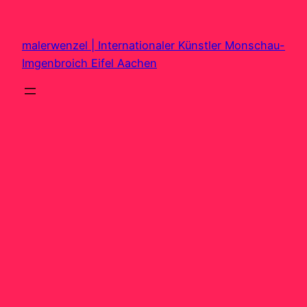
Zum
Inhalt
malerwenzel | Internationaler Künstler Monschau-
springen
Imgenbroich Eifel Aachen