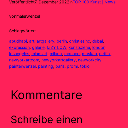
Veröffentlicht
7. Dezember 2022
in
TOP 100 Kunst | News
von
malerwenzel
Schlagwörter:
abudhabi
, 
art
, 
artgallery
, 
berlin
, 
christiesinc
, 
dubai
, 
expression
, 
galerie
, 
IZZY LOW
, 
kunstszene
, 
london
, 
losangeles
, 
miamiart
, 
milano
, 
monaco
, 
moskau
, 
netflix
, 
newyorkartcom
, 
newyorkartgallery
, 
newyorkcity
, 
painterwenzel
, 
painting
, 
paris
, 
promi
, 
tokio
Kommentare
Schreibe einen