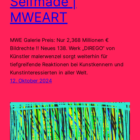
Selfmade |
MWEART
MWE Galerie Preis: Nur 2,368 Millionen €
Bildrechte !! Neues 138. Werk „DIREGO“ von
Künstler malerwenzel sorgt weiterhin für
tiefgreifende Reaktionen bei Kunstkennern und
Kunstinteressierten in aller Welt.
12. Oktober 2024