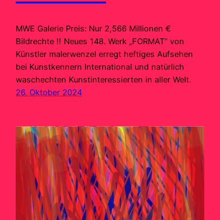
MWE Galerie Preis: Nur 2,566 Millionen €
Bildrechte !! Neues 148. Werk „FORMAT“ von
Künstler malerwenzel erregt heftiges Aufsehen
bei Kunstkennern International und natürlich
waschechten Kunstinteressierten in aller Welt.
26. Oktober 2024