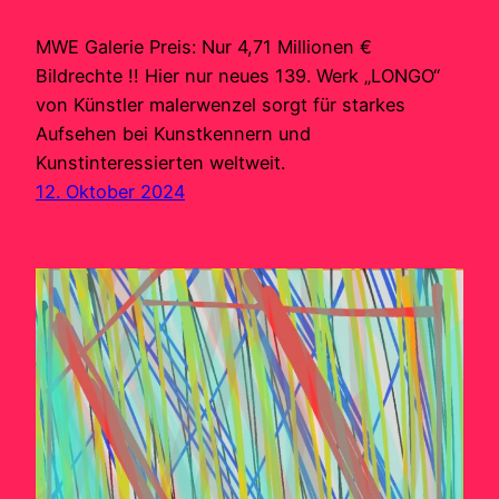
MWE Galerie Preis: Nur 4,71 Millionen €
Bildrechte !! Hier nur neues 139. Werk „LONGO“
von Künstler malerwenzel sorgt für starkes
Aufsehen bei Kunstkennern und
Kunstinteressierten weltweit.
12. Oktober 2024