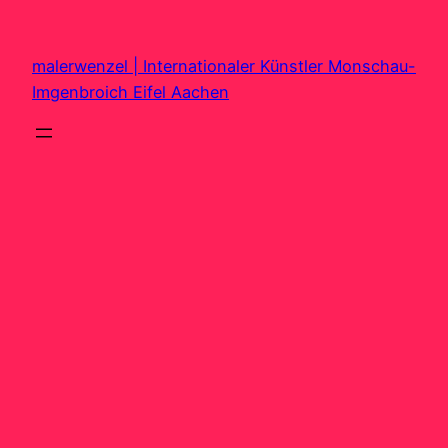
Zum
Inhalt
malerwenzel | Internationaler Künstler Monschau-
springen
Imgenbroich Eifel Aachen