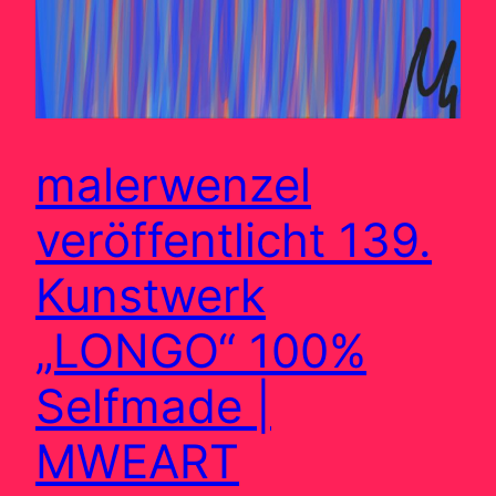
malerwenzel
veröffentlicht 139.
Kunstwerk
„LONGO“ 100%
Selfmade |
MWEART