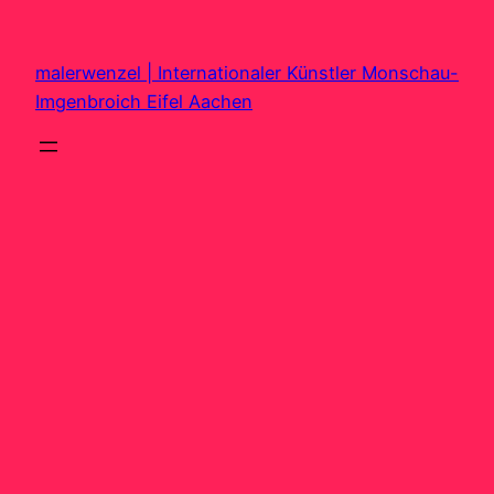
Zum
Inhalt
malerwenzel | Internationaler Künstler Monschau-
springen
Imgenbroich Eifel Aachen