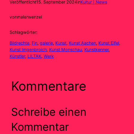
Veröffentlicht
15. September 2024
in
Kultur | News
von
malerwenzel
Schlagwörter:
Bildrechte
, 
Fin
, 
galerie
, 
Kunst
, 
Kunst Aachen
, 
Kunst Eifel
, 
Kunst Imgenbroich
, 
Kunst Monschau
, 
Kunstkenner
, 
Künstler
, 
LILTAK
, 
Werk
Kommentare
Schreibe einen
Kommentar