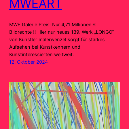
MWEART
MWE Galerie Preis: Nur 4,71 Millionen €
Bildrechte !! Hier nur neues 139. Werk „LONGO“
von Künstler malerwenzel sorgt für starkes
Aufsehen bei Kunstkennern und
Kunstinteressierten weltweit.
12. Oktober 2024