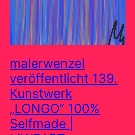
malerwenzel
veröffentlicht 139.
Kunstwerk
„LONGO“ 100%
Selfmade |