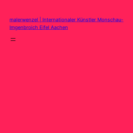
Zum
Inhalt
malerwenzel | Internationaler Künstler Monschau-
springen
Imgenbroich Eifel Aachen