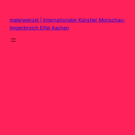
Zum
Inhalt
malerwenzel | Internationaler Künstler Monschau-
springen
Imgenbroich Eifel Aachen