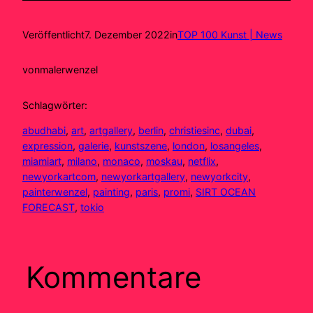
Veröffentlicht
7. Dezember 2022
in
TOP 100 Kunst | News
von
malerwenzel
Schlagwörter:
abudhabi
, 
art
, 
artgallery
, 
berlin
, 
christiesinc
, 
dubai
, 
expression
, 
galerie
, 
kunstszene
, 
london
, 
losangeles
, 
miamiart
, 
milano
, 
monaco
, 
moskau
, 
netflix
, 
newyorkartcom
, 
newyorkartgallery
, 
newyorkcity
, 
painterwenzel
, 
painting
, 
paris
, 
promi
, 
SIRT OCEAN
FORECAST
, 
tokio
Kommentare