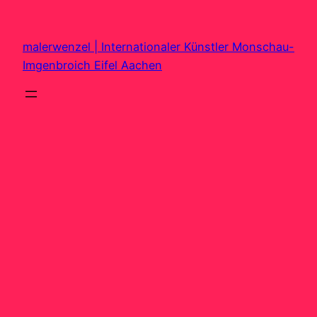
Zum
Inhalt
malerwenzel | Internationaler Künstler Monschau-
springen
Imgenbroich Eifel Aachen