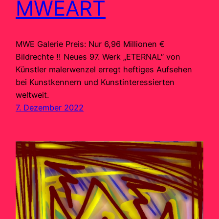
MWEART
MWE Galerie Preis: Nur 6,96 Millionen €
Bildrechte !! Neues 97. Werk „ETERNAL“ von
Künstler malerwenzel erregt heftiges Aufsehen
bei Kunstkennern und Kunstinteressierten
weltweit.
7. Dezember 2022