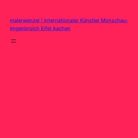
Zum
Inhalt
malerwenzel | Internationaler Künstler Monschau-
springen
Imgenbroich Eifel Aachen