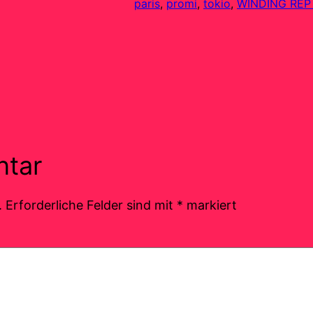
paris
, 
promi
, 
tokio
, 
WINDING REP
ntar
.
Erforderliche Felder sind mit
*
markiert