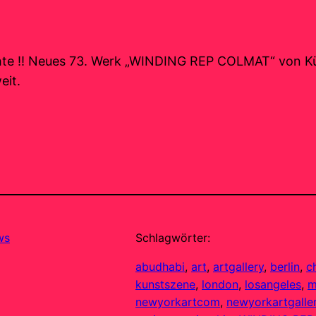
echte !! Neues 73. Werk „WINDING REP COLMAT“ von K
eit.
ws
Schlagwörter:
abudhabi
, 
art
, 
artgallery
, 
berlin
, 
c
kunstszene
, 
london
, 
losangeles
, 
m
newyorkartcom
, 
newyorkartgalle