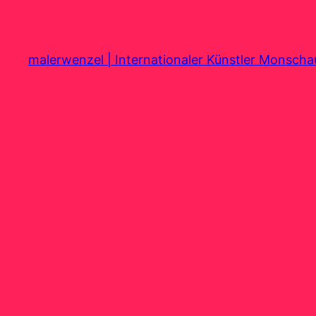
Zum
Inhalt
springen
malerwenzel | Internationaler Künstler Monsch