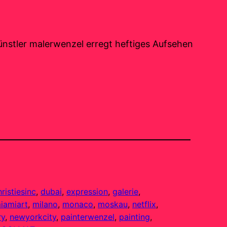
ünstler malerwenzel erregt heftiges Aufsehen
hristiesinc
, 
dubai
, 
expression
, 
galerie
, 
iamiart
, 
milano
, 
monaco
, 
moskau
, 
netflix
, 
ry
, 
newyorkcity
, 
painterwenzel
, 
painting
, 